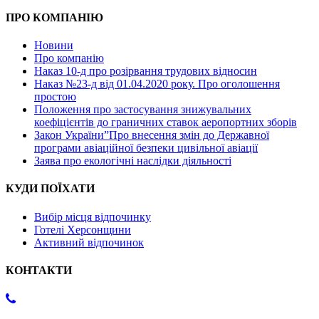
ПРО КОМПАНІЮ
Новини
Про компанію
Наказ 10-д про розірвання трудових відносин
Наказ №23-д від 01.04.2020 року. Про оголошення
простою
Положення про застосування знижувальних
коефіцієнтів до граничних ставок аеропортних зборів
Закон України”Про внесення змін до Державної
програми авіаційної безпеки цивільної авіації
Заява про екологічні наслідки діяльності
КУДИ ПОЇХАТИ
Вибір місця відпочинку
Готелі Херсонщини
Активний відпочинок
КОНТАКТИ