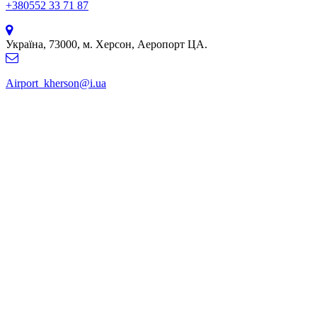
+380552 33 71 87
Україна, 73000, м. Херсон, Аеропорт ЦА.
Airport_kherson@i.ua
© International Kherson Airport, 2016