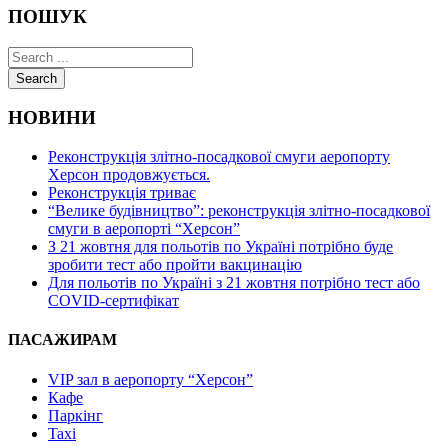
ПОШУК
Search
НОВИНИ
Реконструкція злітно-посадкової смуги аеропорту
Херсон продовжується.
Реконструкція триває
“Велике будівництво”: реконструкція злітно-посадкової
смуги в аеропорті “Херсон”
З 21 жовтня для польотів по Україні потрібно буде
зробити тест або пройти вакцинацію
Для польотів по Україні з 21 жовтня потрібно тест або
COVID-сертифікат
ПАСАЖИРАМ
VIP зал в аеропорту “Херсон”
Кафе
Паркінг
Taxi