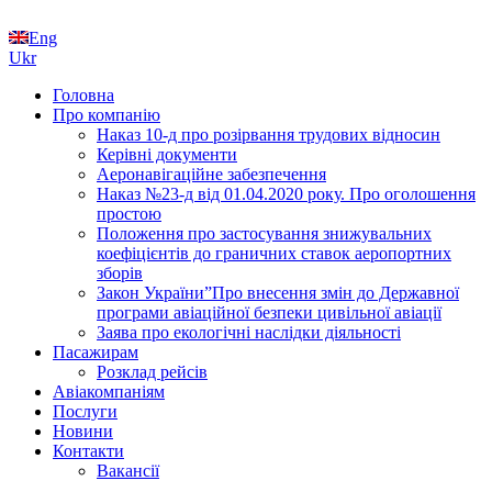
Eng
Ukr
Головна
Про компанію
Наказ 10-д про розірвання трудових відносин
Керівні документи
Аеронавігаційне забезпечення
Наказ №23-д від 01.04.2020 року. Про оголошення
простою
Положення про застосування знижувальних
коефіцієнтів до граничних ставок аеропортних
зборів
Закон України”Про внесення змін до Державної
програми авіаційної безпеки цивільної авіації
Заява про екологічні наслідки діяльності
Пасажирам
Розклад рейсів
Авіакомпаніям
Послуги
Новини
Контакти
Вакансії