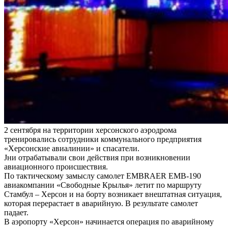
2 сентября на территории херсонского аэродрома
тренировались сотрудники коммунального предприятия
«Херсонские авиалинии» и спасатели.
Jни отрабатывали свои действия при возникновении
авиационного происшествия.
По тактическому замыслу самолет EMBRAER EMB-190
авиакомпании «Свободные Крылья» летит по маршруту
Стамбул – Херсон и на борту возникает внештатная ситуация,
которая перерастает в аварийную. В результате самолет
падает.
В аэропорту «Херсон» начинается операция по аварийному