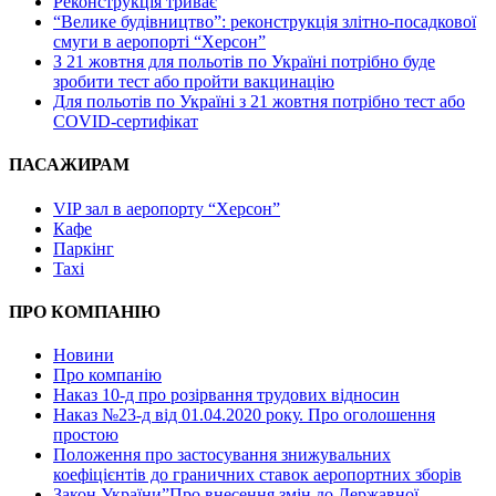
Реконструкція триває
“Велике будівництво”: реконструкція злітно-посадкової
смуги в аеропорті “Херсон”
З 21 жовтня для польотів по Україні потрібно буде
зробити тест або пройти вакцинацію
Для польотів по Україні з 21 жовтня потрібно тест або
COVID-сертифікат
ПАСАЖИРАМ
VIP зал в аеропорту “Херсон”
Кафе
Паркінг
Taxi
ПРО КОМПАНІЮ
Новини
Про компанію
Наказ 10-д про розірвання трудових відносин
Наказ №23-д від 01.04.2020 року. Про оголошення
простою
Положення про застосування знижувальних
коефіцієнтів до граничних ставок аеропортних зборів
Закон України”Про внесення змін до Державної