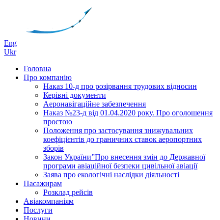
Eng
Ukr
Головна
Про компанію
Наказ 10-д про розірвання трудових відносин
Керівні документи
Аеронавігаційне забезпечення
Наказ №23-д від 01.04.2020 року. Про оголошення
простою
Положення про застосування знижувальних
коефіцієнтів до граничних ставок аеропортних
зборів
Закон України”Про внесення змін до Державної
програми авіаційної безпеки цивільної авіації
Заява про екологічні наслідки діяльності
Пасажирам
Розклад рейсів
Авіакомпаніям
Послуги
Новини