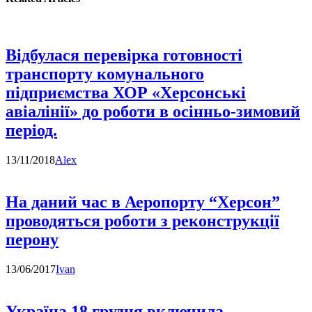
Відбулася перевірка готовності
транспорту комунального
підприємства ХОР «Херсонські
авіалінії» до роботи в осінньо-зимовий
період.
13/11/2018
Alex
На даний час в Аеропорту “Херсон”
проводяться роботи з реконструкції
перону
13/06/2017
Ivan
Україна 18 грудня включила