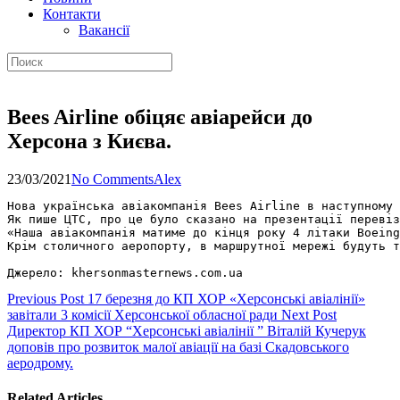
Контакти
Вакансії
Bees Airline обіцяє авіарейси до
Херсона з Києва.
23/03/2021
No Comments
Alex
Нова українська авіакомпанія Bees Airline в наступному 
Як пише ЦТС, про це було сказано на презентації перевіз
«Наша авіакомпанія матиме до кінця року 4 літаки Boeing
Крім столичного аеропорту, в маршрутної мережі будуть т
Джерело: khersonmasternews.com.ua
Previous Post
17 березня до КП ХОР «Херсонські авіалінії»
завітали 3 комісії Херсонської обласної ради
Next Post
Директор КП ХОР “Херсонські авіалінії ” Віталій Кучерук
доповів про розвиток малої авіації на базі Скадовського
аеродрому.
Related Articles