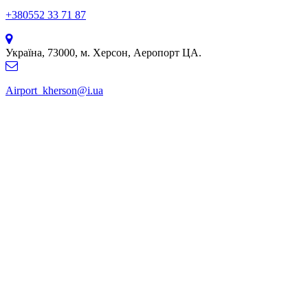
+380552 33 71 87
Україна, 73000, м. Херсон, Аеропорт ЦА.
Airport_kherson@i.ua
© International Kherson Airport, 2016