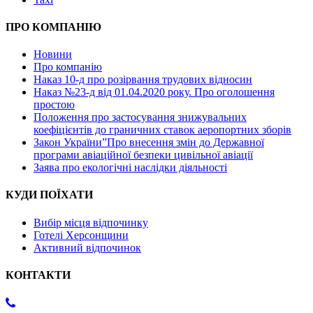
ПРО КОМПАНІЮ
Новини
Про компанію
Наказ 10-д про розірвання трудових відносин
Наказ №23-д від 01.04.2020 року. Про оголошення
простою
Положення про застосування знижувальних
коефіцієнтів до граничних ставок аеропортних зборів
Закон України”Про внесення змін до Державної
програми авіаційної безпеки цивільної авіації
Заява про екологічні наслідки діяльності
КУДИ ПОЇХАТИ
Вибір місця відпочинку
Готелі Херсонщини
Активний відпочинок
КОНТАКТИ