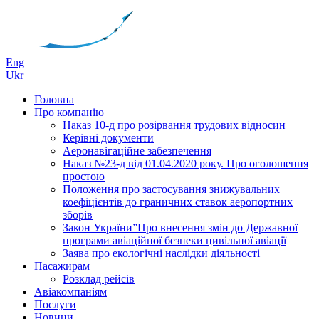
Eng
Ukr
Головна
Про компанію
Наказ 10-д про розірвання трудових відносин
Керівні документи
Аеронавігаційне забезпечення
Наказ №23-д від 01.04.2020 року. Про оголошення
простою
Положення про застосування знижувальних
коефіцієнтів до граничних ставок аеропортних
зборів
Закон України”Про внесення змін до Державної
програми авіаційної безпеки цивільної авіації
Заява про екологічні наслідки діяльності
Пасажирам
Розклад рейсів
Авіакомпаніям
Послуги
Новини