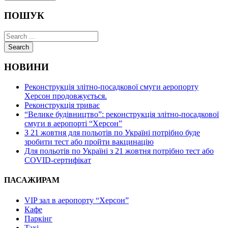
ПОШУК
Search
НОВИНИ
Реконструкція злітно-посадкової смуги аеропорту
Херсон продовжується.
Реконструкція триває
“Велике будівництво”: реконструкція злітно-посадкової
смуги в аеропорті “Херсон”
З 21 жовтня для польотів по Україні потрібно буде
зробити тест або пройти вакцинацію
Для польотів по Україні з 21 жовтня потрібно тест або
COVID-сертифікат
ПАСАЖИРАМ
VIP зал в аеропорту “Херсон”
Кафе
Паркінг
Taxi