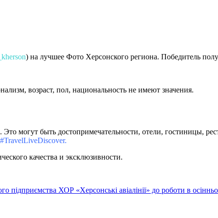
t_kherson
) на лучшее Фото Херсонского региона. Победитель по
ализм, возраст, пол, национальность не имеют значения.
то могут быть достопримечательности, отели, гостиницы, ресто
#TravelLiveDiscover.
ческого качества и эксклюзивности.
ого підприємства ХОР «Херсонські авіалінії» до роботи в осінньо