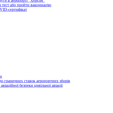
муги в аеропорті “Херсон”
ти тест або пройти вакцинацію
OVID-сертифікат
ою
до граничних ставок аеропортних зборів
віаційної безпеки цивільної авіації