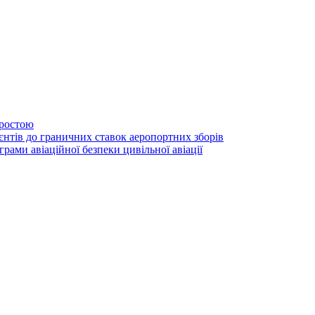
простою
нтів до граничних ставок аеропортних зборів
ами авіаційної безпеки цивільної авіації