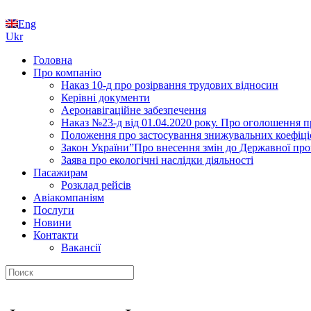
Eng
Ukr
Головна
Про компанію
Наказ 10-д про розірвання трудових відносин
Керівні документи
Аеронавігаційне забезпечення
Наказ №23-д від 01.04.2020 року. Про оголошення 
Положення про застосування знижувальних коефіціє
Закон України”Про внесення змін до Державної прогр
Заява про екологічні наслідки діяльності
Пасажирам
Розклад рейсів
Авіакомпаніям
Послуги
Новини
Контакти
Вакансії