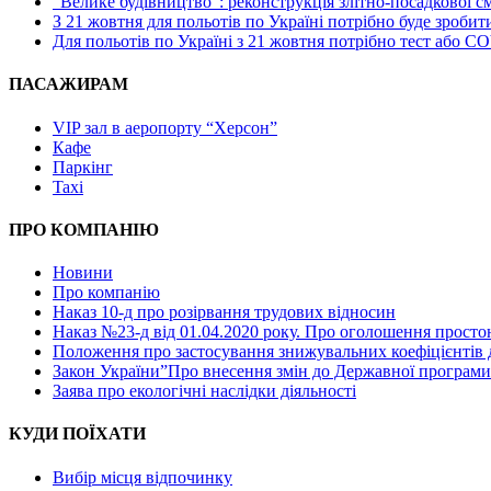
“Велике будівництво”: реконструкція злітно-посадкової с
З 21 жовтня для польотів по Україні потрібно буде зроби
Для польотів по Україні з 21 жовтня потрібно тест або C
ПАСАЖИРАМ
VIP зал в аеропорту “Херсон”
Кафе
Паркінг
Taxi
ПРО КОМПАНІЮ
Новини
Про компанію
Наказ 10-д про розірвання трудових відносин
Наказ №23-д від 01.04.2020 року. Про оголошення прост
Положення про застосування знижувальних коефіцієнтів 
Закон України”Про внесення змін до Державної програми а
Заява про екологічні наслідки діяльності
КУДИ ПОЇХАТИ
Вибір місця відпочинку