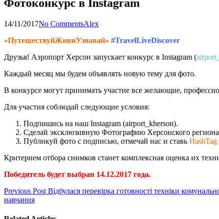
Фотоконкурс в Instagram
14/11/2017
No Comments
Alex
«ПутешествуйЖивиУзнавай»
#TravelLiveDiscover
Друзья! Аэропорт Херсон запускает конкурс в Instagram (
airpor
Каждый месяц мы будем объявлять новую тему для фото.
В конкурсе могут принимать участие все желающие, профессион
Для участия соблюдай следующие условия:
Подпишись на наш Instagram (airport_kherson).
Сделай эксклюзивную Фотографию Херсонского региона. Э
Публикуй фото с подписью, отмечай нас и ставь
HashTag
Критерием отбора снимков станет комплексная оценка их техни
Победитель будет выбран 14.12.2017 года.
Previous Post
Відбулася перевірка готовності техніки комунальн
навчання
Related Articles