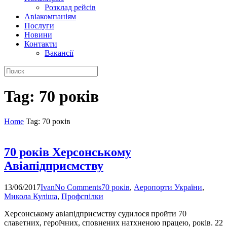
Розклад рейсів
Авіакомпаніям
Послуги
Новини
Контакти
Вакансії
Tag: 70 років
Home
Tag: 70 років
70 років Херсонському
Авіапідприємству
13/06/2017
Ivan
No Comments
70 років
,
Аеропорти України
,
Микола Куліша
,
Профспілки
Херсонському авіапідприємству судилося пройти 70
славетних, героїчних, сповнених натхненою працею, років. 22