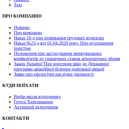
Taxi
ПРО КОМПАНІЮ
Новини
Про компанію
Наказ 10-д про розірвання трудових відносин
Наказ №23-д від 01.04.2020 року. Про оголошення
простою
Положення про застосування знижувальних
коефіцієнтів до граничних ставок аеропортних зборів
Закон України”Про внесення змін до Державної
програми авіаційної безпеки цивільної авіації
Заява про екологічні наслідки діяльності
КУДИ ПОЇХАТИ
Вибір місця відпочинку
Готелі Херсонщини
Активний відпочинок
КОНТАКТИ