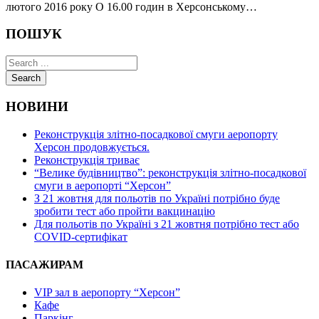
лютого 2016 року О 16.00 годин в Херсонському…
ПОШУК
Search
НОВИНИ
Реконструкція злітно-посадкової смуги аеропорту
Херсон продовжується.
Реконструкція триває
“Велике будівництво”: реконструкція злітно-посадкової
смуги в аеропорті “Херсон”
З 21 жовтня для польотів по Україні потрібно буде
зробити тест або пройти вакцинацію
Для польотів по Україні з 21 жовтня потрібно тест або
COVID-сертифікат
ПАСАЖИРАМ
VIP зал в аеропорту “Херсон”
Кафе
Паркінг