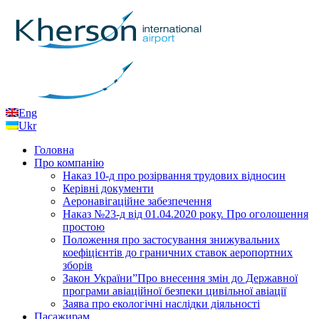
Eng
Ukr
Головна
Про компанію
Наказ 10-д про розірвання трудових відносин
Керівні документи
Аеронавігаційне забезпечення
Наказ №23-д від 01.04.2020 року. Про оголошення
простою
Положення про застосування знижувальних
коефіцієнтів до граничних ставок аеропортних
зборів
Закон України”Про внесення змін до Державної
програми авіаційної безпеки цивільної авіації
Заява про екологічні наслідки діяльності
Пасажирам