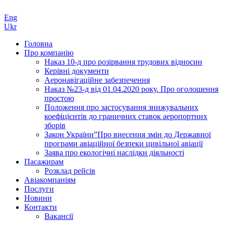
Eng
Ukr
Головна
Про компанію
Наказ 10-д про розірвання трудових відносин
Керівні документи
Аеронавігаційне забезпечення
Наказ №23-д від 01.04.2020 року. Про оголошення
простою
Положення про застосування знижувальних
коефіцієнтів до граничних ставок аеропортних
зборів
Закон України”Про внесення змін до Державної
програми авіаційної безпеки цивільної авіації
Заява про екологічні наслідки діяльності
Пасажирам
Розклад рейсів
Авіакомпаніям
Послуги
Новини
Контакти
Вакансії