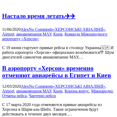
Настало время летать✈️✈️
11/06/2020
Alex
No Comments
«ХЕРСОНСЬКІ АВІАЛІНІЇ»
,
Airport
,
авиакомпания МАУ
,
Киев
,
Команда Міжнародного
аеропорту «Херсон»
С 19 июня стартуют прямые рейсы в столицу Украины🇺🇦 И
работа аэропорта «Херсон» официально возобновится🎊 Шум
двигателей самолетов авиакомпании МАУ,…
В аэропорту «Херсон» временно
отменяют авиарейсы в Египет и Киев
12/03/2020
Alex
No Comments
«ХЕРСОНСЬКІ АВІАЛІНІЇ»
,
Airport
,
авиакомпания МАУ
,
Киев
,
Корона вирус
,
Міжнародні
,
Отмена рейса
,
Чартерні рейси
С 17 марта 2020 года отменяются прямые авиарейсы из
Херсона в Шарм-аль-Шейх. Такие ограничения будут
действовать в течение двух месяцев….