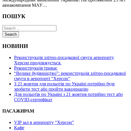
авиакомпания МАУ…
ПОШУК
Search
НОВИНИ
Реконструкція злітно-посадкової смуги аеропорту
Херсон продовжується.
Реконструкція триває
“Велике будівництво”: реконструкція злітно-посадкової
смуги в аеропорті “Херсон”
З 21 жовтня для польотів по Україні потрібно буде
зробити тест або пройти вакцинацію
Для польотів по Україні з 21 жовтня потрібно тест або
COVID-сертифікат
ПАСАЖИРАМ
VIP зал в аеропорту “Херсон”
Кафе