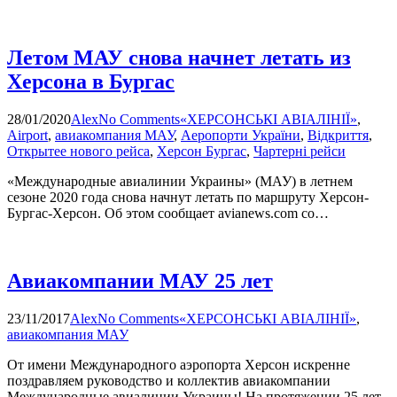
Летом МАУ снова начнет летать из
Херсона в Бургас
28/01/2020
Alex
No Comments
«ХЕРСОНСЬКІ АВІАЛІНІЇ»
,
Airport
,
авиакомпания МАУ
,
Аеропорти України
,
Відкриття
,
Открытее нового рейса
,
Херсон Бургас
,
Чартерні рейси
«Международные авиалинии Украины» (МАУ) в летнем
сезоне 2020 года снова начнут летать по маршруту Херсон-
Бургас-Херсон. Об этом сообщает avianews.com со…
Авиакомпании МАУ 25 лет
23/11/2017
Alex
No Comments
«ХЕРСОНСЬКІ АВІАЛІНІЇ»
,
авиакомпания МАУ
От имени Международного аэропорта Херсон искренне
поздравляем руководство и коллектив авиакомпании
Международные авиалинии Украины! На протяжении 25 лет