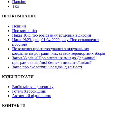
Паркінг
Taxi
ПРО КОМПАНІЮ
Новини
Про компанію
Наказ 10-д про розірвання трудових відносин
Наказ №23-д від 01.04.2020 року. Про оголошення
простою
Положення про застосування знижувальних
коефіцієнтів до граничних ставок аеропортних зборів
Закон України”Про внесення змін до Державної
програми авіаційної безпеки цивільної авіації
Заява про екологічні наслідки діяльності
КУДИ ПОЇХАТИ
Вибір місця відпочинку
Готелі Херсонщини
Активний відпочинок
КОНТАКТИ