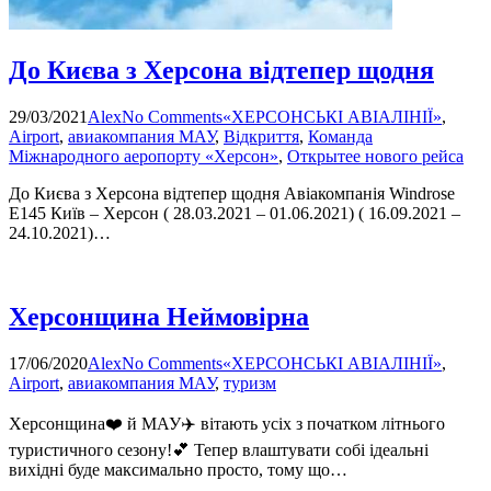
До Києва з Херсона відтепер щодня
29/03/2021
Alex
No Comments
«ХЕРСОНСЬКІ АВІАЛІНІЇ»
,
Airport
,
авиакомпания МАУ
,
Відкриття
,
Команда
Міжнародного аеропорту «Херсон»
,
Открытее нового рейса
До Києва з Херсона відтепер щодня Авіакомпанія Windrose
E145 Київ – Херсон ( 28.03.2021 – 01.06.2021) ( 16.09.2021 –
24.10.2021)…
Херсонщина Неймовірна
17/06/2020
Alex
No Comments
«ХЕРСОНСЬКІ АВІАЛІНІЇ»
,
Airport
,
авиакомпания МАУ
,
туризм
Херсонщина❤️ й МАУ✈️ вітають усіх з початком літнього
туристичного сезону!💕 Тепер влаштувати собі ідеальні
вихідні буде максимально просто, тому що…